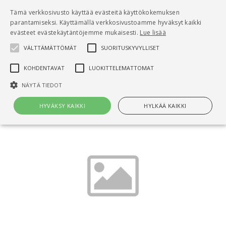
Pääsisältö
Tämä verkkosivusto käyttää evästeitä käyttökokemuksen
0
parantamiseksi. Käyttämällä verkkosivustoamme hyväksyt kaikki
tuo
evästeet evästekäytäntöjemme mukaisesti.
Lue lisää
VÄLTTÄMÄTTÖMÄT
SUORITUSKYVYLLISET
Hae
KOHDENTAVAT
LUOKITTELEMATTOMAT
Etusivu
Betoniharkkorakenteet
NÄYTÄ TIEDOT
HYVÄKSY KAIKKI
HYLKÄÄ KAIKKI
Välttämättömät
Suorituskyvylliset
Kohdentavat
Luokittelemattomat
Välttämättömät evästeet mahdollistavat verkkosivuston
perustoiminnot, kuten käyttäjän kirjautumisen ja tilinhallinnan. Sivustoa
ei voida käyttää oikein ilman Välttämättömiä evästeitä.
Nimi
Provider / Verkkotunnus
Päättymisaika
Kuv
CookieScriptConsent
1 kuukausi
Cook
CookieScript