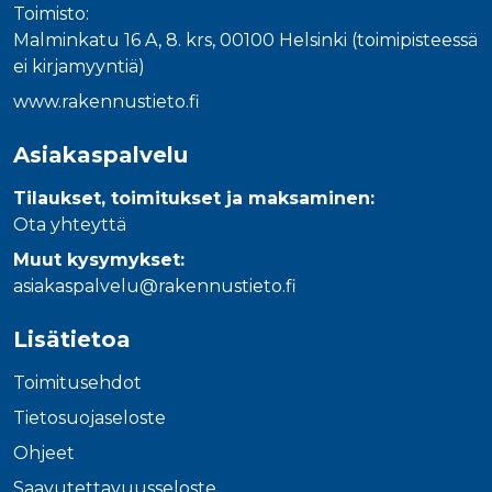
Toimisto:
Malminkatu 16 A, 8. krs, 00100 Helsinki (toimipisteessä
ei kirjamyyntiä)
www.rakennustieto.fi
Asiakaspalvelu
Tilaukset, toimitukset ja maksaminen:
Ota yhteyttä
Muut kysymykset:
asiakaspalvelu@rakennustieto.fi
Lisätietoa
Toimitusehdot
Tietosuojaseloste
Ohjeet
Saavutettavuusseloste