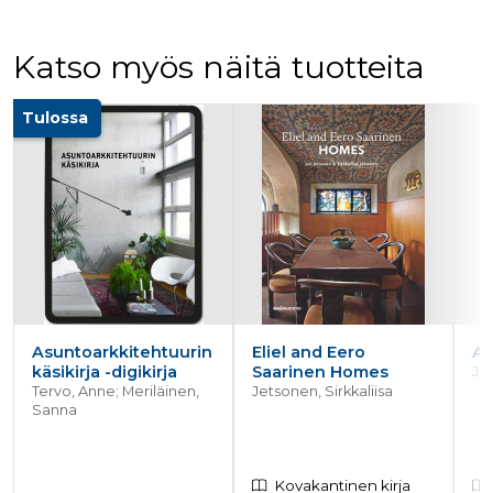
Katso myös näitä tuotteita
Tuoteluettelon alku
Tulossa
Asuntoarkkitehtuurin
Eliel and Eero
Al
käsikirja -digikirja
Saarinen Homes
Jet
Tervo, Anne; Meriläinen,
Jetsonen, Sirkkaliisa
Sanna
Kovakantinen kirja