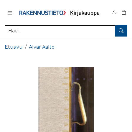
Pääsisältö
0
tuo
Hae
Etusivu
Alvar Aalto