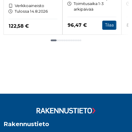
Toimitusaika 1-3
Verkkoaineisto
arkipäivää
Tulossa 14.8.2026
Hinta nyt
Hi
96,47 €
89
Tilaa
Hinta nyt
122,58 €
Tuoteluettelon loppu
Rakennustieto