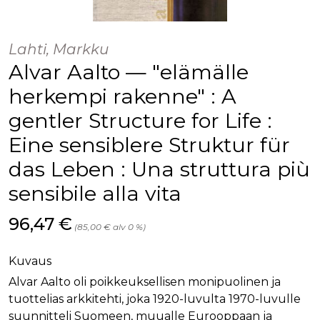
Lahti, Markku
Alvar Aalto — "elämälle
herkempi rakenne" : A
gentler Structure for Life :
Eine sensiblere Struktur für
das Leben : Una struttura più
sensibile alla vita
Hinta nyt
96,47 €
(85,00 € alv 0 %)
Kuvaus
Alvar Aalto oli poikkeuksellisen monipuolinen ja
tuottelias arkkitehti, joka 1920-luvulta 1970-luvulle
suunnitteli Suomeen, muualle Eurooppaan ja