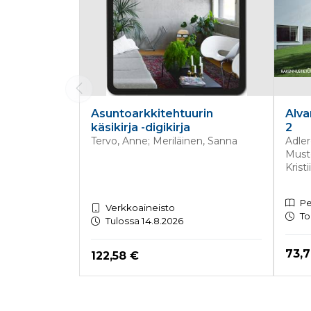
Asuntoarkkitehtuurin
Alva
käsikirja -digikirja
2
Tervo, Anne; Meriläinen, Sanna
Adler
Must
Kristi
Pe
Verkkoaineisto
To
Tulossa 14.8.2026
Hint
73,
Hinta nyt
122,58 €
Tuoteluettelon loppu