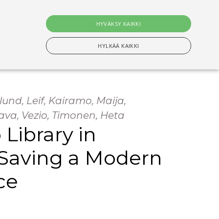
0
tuotet
HYVÄKSY KAIKKI
Hae
HYLKÄÄ KAIKKI
lund, Leif, Kairamo, Maija,
n Välttämättömiä evästeitä.
ava, Vezio, Timonen, Heta
 Library in
setusten muistamiseen. On välttämätöntä, että
Saving a Modern
s-evästeen kanssa tapahtui nimettyjen maiden
ce
ituksiin tallentamiseen