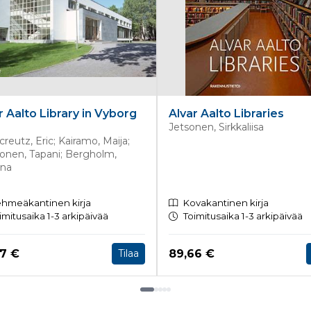
r Aalto Library in Vyborg
Alvar Aalto Libraries
Jetsonen, Sirkkaliisa
creutz, Eric; Kairamo, Maija;
onen, Tapani; Bergholm,
ina
hmeäkantinen kirja
Kovakantinen kirja
imitusaika 1-3 arkipäivää
Toimitusaika 1-3 arkipäivää
a nyt
Hinta nyt
77 €
89,66 €
Tilaa