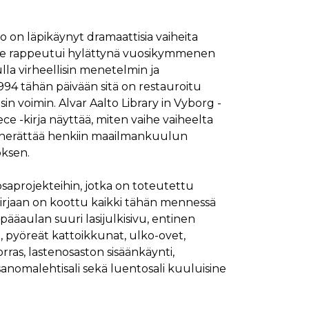
ymisaika
Kuvaus
to on läpikäynyt dramaattisia vaiheita
1 kuukausi
 Se rappeutui hylättynä vuosikymmenen
1 kuukausi
ttää kävijän mieltymysten perusteella.
ulla virheellisin menetelmin ja
1 kuukausi
aiselle käydylle sivulle, ja sitä käytetään sivun
1994 tähän päivään sitä on restauroitu
päivä
sin voimin. Alvar Aalto Library in Vyborg -
glen yleisimmin käytettyyn analytiikkapalveluun.
kastunnukseksi. Se sisältyy kuhunkin sivuston
e -kirja näyttää, miten vaihe vaiheelta
ivuston vierailijan selain evästeitä.
en analyysiraporteille.
ö herättää henkiin maailmankuulun
ttää verkkosivustoa, sekä kaikista mainoksista, jotka
oksen.
aalisen median kautta.
osaprojekteihin, jotka on toteutettu
. Kirjaan on koottu kaikki tähän mennessä
ivuston moitteettoman toiminnan.
pääaulan suuri lasijulkisivu, entinen
 pyöreät kattoikkunat, ulko-ovet,
nasta, jonka loppukäyttäjä on saattanut nähdä
orras, lastenosaston sisäänkäynti,
sanomalehtisali sekä luentosali kuuluisine
uraamiseen.
ttää verkkosivustoa, sekä kaikista mainoksista, jotka