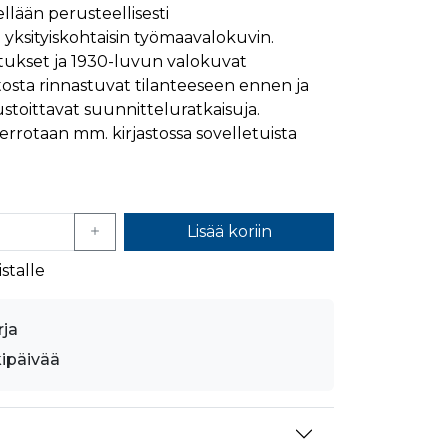
llään perusteellisesti
mansien osapuolien mainostajilta
 yksityiskohtaisin työmaavalokuvin.
stukset ja 1930-luvun valokuvat
tosta rinnastuvat tilanteeseen ennen ja
austoittavat suunnitteluratkaisuja.
kerrotaan mm. kirjastossa sovelletuista
Lisää koriin
stalle
rja
kipäivää