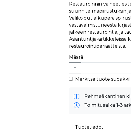
äyttäjä on saattanut nähdä ennen vierailua mainitussa verkkosivustossa.
Restauroinnin vaiheet esite
ok käyttää toimittamaan useita mainostuotteita, kuten reaaliaikaisia tarjouksia kol
suunnitelmapiirustuksin ja
Valikoidut alkuperäispiiru
vastavalmistuneesta kirjas
jälkeen restaurointia, ja t
Asiantuntija-artikkeleissa 
restaurointiperiaatteista.
Määrä
Merkitse tuote suosikkili
Pehmeäkantinen ki
Toimitusaika 1-3 ar
Tuotetiedot