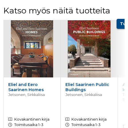
ensimmäis
osapuolen
Katso myös näitä tuotteita
eväste, joka
varmistaa 
verkkosivus
Tuoteluettelon alku
moitteetto
Tul
toiminnan.
personalization_id
1 vuosi 1
Tämä eväst
Twitter Inc.
kuukausi
välittää tiet
.twitter.com
siitä, miten
loppukäyttä
käyttää
verkkosivus
sekä
mainonnast
jonka
loppukäyttä
saattanut n
ennen maini
verkkosivus
Eliel and Eero
Eliel Saarinen Public
As
vierailua.
Saarinen Homes
Buildings
kä
bscookie
1 vuosi
Sosiaalisen
LinkedIn Corporation
Jetsonen, Sirkkaliisa
Jetsonen, Sirkkaliisa
Ter
verkostoit
.www.linkedin.com
Sa
palvelu Lin
käyttää
sulautettuj
palvelujen
käytön
Kovakantinen kirja
Kovakantinen kirja
seuraamise
Toimitusaika 1-3
Toimitusaika 1-3