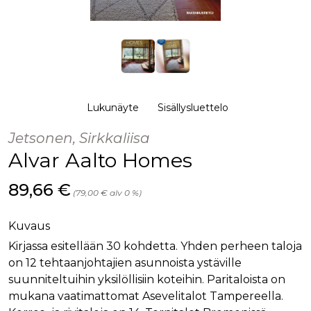
palv
www.rakennustietokauppa.fi
eväs
vier
suo
mui
vält
Cook
evä
toim
KVSESSION
www.rakennustietokauppa.fi
Istunto
Lukunäyte
Sisällysluettelo
AnalyticsSyncHistory
1 kuukausi
Käyt
LinkedIn Corporation
Jetsonen, Sirkkaliisa
tall
.linkedin.com
ajan
Alvar Aalto Homes
synk
lms_
evä
tapa
Hinta nyt
89,66 €
(79,00 € alv 0 %)
maid
li_gc
6 kuukautta
Käy
LinkedIn Corporation
asia
.linkedin.com
Kuvaus
suo
eväs
Kirjassa esitellään 30 kohdetta. Yhden perheen taloja
ei-v
on 12 tehtaanjohtajien asunnoista ystäville
tark
tall
suunniteltuihin yksilöllisiin koteihin. Paritaloista on
mukana vaatimattomat Asevelitalot Tampereella.