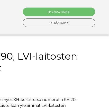
0
tuotet
HYVÄKSY KAIKKI
Hae
HYLKÄÄ KAIKKI
90, LVI-laitosten
n Välttämättömiä evästeitä.
t
setusten muistamiseen. On välttämätöntä, että
s-evästeen kanssa tapahtui nimettyjen maiden
ituksiin tallentamiseen
an myös KH-kortistossa numerolla KH 20-
äsitellään yleisimmät LVI-laitosten