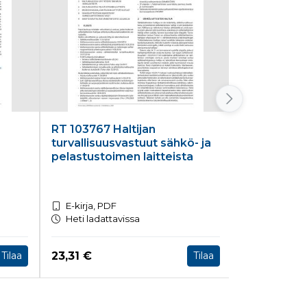
RT 103767 Haltijan
RT 103621 
turvallisuusvastuut sähkö- ja
SAFA-MARK
pelastustoimen laitteista
classificat
E-kirja, PDF
E-kirja, PD
Heti ladattavissa
Heti ladatt
Hinta nyt
Hinta nyt
23,31 €
23,31 €
Tilaa
Tilaa