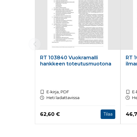
RT 103840 Vuokramalli
RT 1
hankkeen toteutusmuotona
ilma
E-kirja, PDF
E-
Heti ladattavissa
He
Hinta nyt
Hint
62,60 €
46,
Tilaa