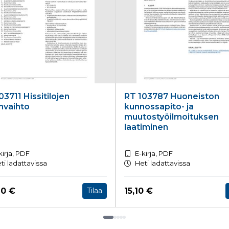
03711 Hissitilojen
RT 103787 Huoneiston
nvaihto
kunnossapito- ja
muutostyöilmoituksen
laatiminen
kirja, PDF
E-kirja, PDF
ti ladattavissa
Heti ladattavissa
a nyt
Hinta nyt
70 €
15,10 €
Tilaa