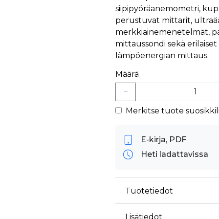
äyttäjä on saattanut nähdä ennen vierailua mainitussa verkkosivustossa.
siipipyöräanemometri, kup
ok käyttää toimittamaan useita mainostuotteita, kuten reaaliaikaisia tarjouksia kol
perustuvat mittarit, ultraää
merkkiainemenetelmät, pas
mittaussondi sekä erilaiset 
lämpöenergian mittaus.
Määrä
Merkitse tuote suosikkili
E-kirja, PDF
Heti ladattavissa
Tuotetiedot
Lisätiedot