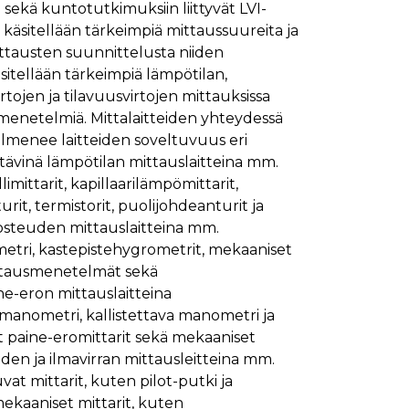
sekä kuntotutkimuksiin liittyvät LVI-
ymisaika
Kuvaus
 käsitellään tärkeimpiä mittaussuureita ja
1 kuukausi
ttausten suunnittelusta niiden
esitellään tärkeimpiä lämpötilan,
1 kuukausi
ttää kävijän mieltymysten perusteella.
tojen ja tilavuusvirtojen mittauksissa
1 kuukausi
aiselle käydylle sivulle, ja sitä käytetään sivun
a menetelmiä. Mittalaitteiden yhteydessä
päivä
 ilmenee laitteiden soveltuvuus eri
glen yleisimmin käytettyyn analytiikkapalveluun.
kastunnukseksi. Se sisältyy kuhunkin sivuston
ivuston vierailijan selain evästeitä.
ttävinä lämpötilan mittauslaitteina mm.
en analyysiraporteille.
imittarit, kapillaarilämpömittarit,
ttää verkkosivustoa, sekä kaikista mainoksista, jotka
it, termistorit, puolijohdeanturit ja
osteuden mittauslaitteina mm.
aalisen median kautta.
metri, kastepistehygrometrit, mekaaniset
ittausmenetelmät sekä
ivuston moitteettoman toiminnan.
e-eron mittauslaitteina
anometri, kallistettava manometri ja
nasta, jonka loppukäyttäjä on saattanut nähdä
 paine-eromittarit sekä mekaaniset
en ja ilmavirran mittausleitteina mm.
uraamiseen.
at mittarit, kuten pilot-putki ja
ttää verkkosivustoa, sekä kaikista mainoksista, jotka
ekaaniset mittarit, kuten