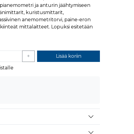
pianemometri ja anturin jäähtymiseen
mansien osapuolien mainostajilta
nimittarit, kuristusmittarit,
siivinen anemometritorvi, paine-eron
kiinteät mittalaitteet. Lopuksi esitetään
Lisää koriin
stalle