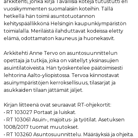
arkkitehti, jonka kirja Tavallisia koteja tutustutti eri
ensimmäis
osapuolen
vuosikymmenten suomalaisiin koteihin. Tällä
eväste, joka
varmistaa 
hetkellä hän toimii asuntotuotannon
verkkosivus
kehityspäällikkönä Helsingin kaupunkiympäristön
moitteetto
toiminnan.
toimialalla. Meriläistä ilahduttavat kodeissa eletty
personalization_id
1 vuosi 1
Tämä eväst
Twitter Inc.
elämä, odottamaton kauneus ja huonekasvit.
kuukausi
välittää tiet
.twitter.com
siitä, miten
loppukäyttä
Arkkitehti Anne Tervo on asuntosuunnittelun
käyttää
verkkosivus
opettaja ja tutkija, joka on väitellyt yksinasujien
sekä
mainonnast
asuintilatoiveista. Hän työskentelee päätoimisesti
jonka
lehtorina Aalto-yliopistossa. Tervoa kiinnostavat
loppukäyttä
saattanut n
asuinympäristöjen kerroksellisuus, tilasarjat ja
ennen maini
verkkosivus
asukkaiden tilaan jättämät jäljet.
vierailua.
bscookie
1 vuosi
Sosiaalisen
LinkedIn Corporation
Kirjan liitteenä ovat seuraavat RT-ohjekortit:
verkostoit
.www.linkedin.com
palvelu Lin
• RT 103027 Portaat ja luiskat.
käyttää
sulautettuj
• RT 103061 Asuin-, majoitus- ja työtilat. Asetuksen
palvelujen
1008/2017 tuomat muutokset.
käytön
seuraamise
• RT 103260 Asuntosuunnittelu. Määräyksiä ja ohjeita.