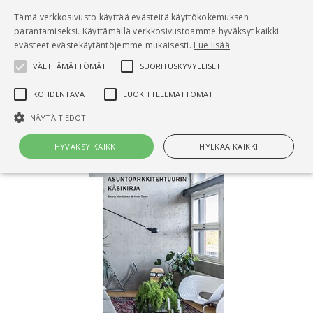
Pääsisältö
Tämä verkkosivusto käyttää evästeitä käyttökokemuksen
0
parantamiseksi. Käyttämällä verkkosivustoamme hyväksyt kaikki
tuo
evästeet evästekäytäntöjemme mukaisesti.
Lue lisää
VÄLTTÄMÄTTÖMÄT
SUORITUSKYVYLLISET
Hae
KOHDENTAVAT
LUOKITTELEMATTOMAT
Etusivu
Asuntoarkkitehtuurin käsikirja
NÄYTÄ TIEDOT
HYVÄKSY KAIKKI
HYLKÄÄ KAIKKI
Välttämättömät
Suorituskyvylliset
Kohdentavat
Luokittelemattomat
Välttämättömät evästeet mahdollistavat verkkosivuston
perustoiminnot, kuten käyttäjän kirjautumisen ja tilinhallinnan. Sivustoa
ei voida käyttää oikein ilman Välttämättömiä evästeitä.
Nimi
Provider / Verkkotunnus
Päättymisaika
Kuv
CookieScriptConsent
1 kuukausi
Cook
CookieScript