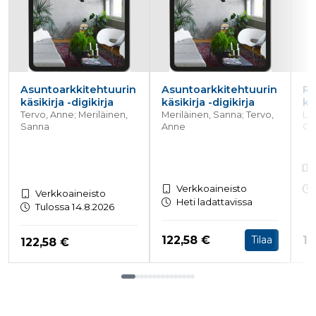
Asuntoarkkitehtuurin
Asuntoarkkitehtuurin
Ra
käsikirja -digikirja
käsikirja -digikirja
ku
Tervo, Anne; Meriläinen,
Meriläinen, Sanna; Tervo,
Lin
Sanna
Anne
Chr
Verkkoaineisto
Verkkoaineisto
Heti ladattavissa
Tulossa 14.8.2026
Hinta nyt
Hi
122,58 €
19
Tilaa
Hinta nyt
122,58 €
Tuoteluettelon loppu