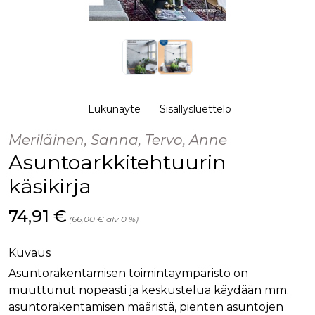
palv
www.rakennustietokauppa.fi
eväs
vier
suo
mui
vält
Cook
evä
toim
KVSESSION
www.rakennustietokauppa.fi
Istunto
Lukunäyte
Sisällysluettelo
AnalyticsSyncHistory
1 kuukausi
Käyt
LinkedIn Corporation
Meriläinen, Sanna, Tervo, Anne
tall
.linkedin.com
ajan
Asuntoarkkitehtuurin
synk
lms_
evä
käsikirja
tapa
maid
Hinta nyt
74,91 €
li_gc
6 kuukautta
Käy
LinkedIn Corporation
(66,00 € alv 0 %)
asia
.linkedin.com
suo
eväs
Kuvaus
ei-v
tark
Asuntorakentamisen toimintaympäristö on
tall
muuttunut nopeasti ja keskustelua käydään mm.
asuntorakentamisen määristä, pienten asuntojen