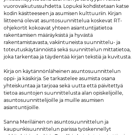
verkkosivus
käytetään
vierailijan s
vuorovaikutussuhdetta. Lopuksi kohdistetaan katse
yksilöimään 
evästeitä.
yksilöimällä
kodin käsitteeseen ja asumisen kulttuuriin. Kirjan
satunnaisest
IDE
1 vuosi
Tämän eväs
Google LLC
liitteenä olevat asuntosuunnittelua koskevat RT-
numero
on asettanu
.doubleclick.net
asiakastunnu
Doubleclick,
ohjekortit kokoavat yhteen asiantuntijatietoa
Se sisältyy 
antaa tietoja
sivuston
rakentamisen määräyksistä ja hyvästä
miten
sivupyyntöön
loppukäyttä
rakentamistavasta, vakiintuneista suunnittelu- ja
käytetään vie
käyttää
istunto- ja
verkkosivus
toteutuskäytännöistä sekä suunnittelun mittatietoa,
kampanjatie
sekä kaikist
laskemiseen
mainoksista
joka tarkentaa ja täydentää kirjan tekstiä ja kuvitusta.
sivustojen
jotka
analyysirapor
loppukäyttä
saattanut n
Kirja on käytännönläheinen asuntosuunnittelun
ennen viera
mainitussa
oppi- ja käsikirja. Se tarkastelee asumista osana
verkkosivus
yhteiskuntaa ja tarjoaa sekä uutta että päivitettyä
bcookie
1 vuosi
Tämä on
Microsoft Corporation
tietoa asuntojen suunnittelusta alan opiskelijoille,
Microsoft M
.linkedin.com
ensimmäis
asuntosuunnittelijoille ja muille asumisen
osapuolen 
asiantuntijoille.
verkkosivus
jakamiseen
sosiaalisen
median kaut
Sanna Meriläinen on asuntosuunnittelun ja
lidc
1 päivä
Tämä on
kaupunkisuunnittelun parissa työskennellyt
Microsoft Corporation
Microsoft M
.linkedin.com