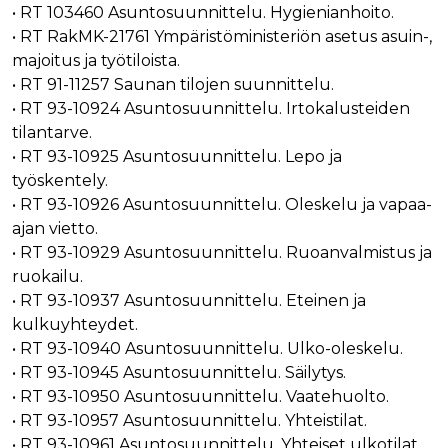
_gcl_au
3 kuukautta
Tämän eväs
Google LLC
• RT 103460 Asuntosuunnittelu. Hygienianhoito.
on asettanu
.rakennustietokauppa.fi
• RT RakMK-21761 Ympäristöministeriön asetus asuin-,
Doubleclick,
antaa tietoja
majoitus ja työtiloista.
miten
loppukäyttä
• RT 91-11257 Saunan tilojen suunnittelu.
käyttää
• RT 93-10924 Asuntosuunnittelu. Irtokalusteiden
verkkosivus
sekä kaikist
tilantarve.
mainoksista
jotka
• RT 93-10925 Asuntosuunnittelu. Lepo ja
loppukäyttä
saattanut n
työskentely.
ennen viera
• RT 93-10926 Asuntosuunnittelu. Oleskelu ja vapaa-
mainitussa
verkkosivus
ajan vietto.
_fbp
3 kuukautta
Facebook kä
Meta Platform Inc.
• RT 93-10929 Asuntosuunnittelu. Ruoanvalmistus ja
toimittama
.rakennustietokauppa.fi
ruokailu.
useita
mainostuott
• RT 93-10937 Asuntosuunnittelu. Eteinen ja
kuten
reaaliaikaisi
kulkuyhteydet.
tarjouksia
kolmansien
• RT 93-10940 Asuntosuunnittelu. Ulko-oleskelu.
osapuolien
• RT 93-10945 Asuntosuunnittelu. Säilytys.
mainostajilt
• RT 93-10950 Asuntosuunnittelu. Vaatehuolto.
• RT 93-10957 Asuntosuunnittelu. Yhteistilat.
• RT 93-10961 Asuntosuunnittelu. Yhteiset ulkotilat.