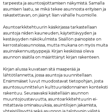
tarpeesta ja asuntosijoittamisen näkymistä. Samalla
Nimi
Provider / Verkkotunnus
Päättymisaika
Kuva
asumisen laatu, se mikä tekee asunnosta erityisen ja
Provider /
Nimi
Päättymisaika
Kuvaus
muc_ads
.t.co
1 vuosi 1
Verkkotunnus
rakastettavan, on jäänyt liian vähälle huomiolle.
kuukausi
Provider /
Nimi
Päättymisaika
Kuvaus
_ga_8B0EQ3GCCS
.rakennustietokauppa.fi
1 vuosi 1
Google Analy
Verkkotunnus
guest_id_marketing
.twitter.com
1 vuosi 1
kuukausi
käyttää tätä
kuukausi
Asuntoarkkitehtuurin käsikirjassa tarkastellaan
evästettä is
UserMatchHistory
1 kuukausi
Tätä eväste
LinkedIn Corporation
tilan säilytt
käytetään
.linkedin.com
asuntoja niiden kauneuden, käytettävyyden ja
guest_id_ads
.twitter.com
1 vuosi 1
kävijöiden
kuukausi
_ga_K6W62TRMZ3
.rakennustietokauppa.fi
1 vuosi 1
Tämän eväs
kestävyyden näkökulmista. Sisällön painopiste on
seuraamise
kuukausi
asettanut G
jotta osuva
ln_or
www.rakennustietokauppa.fi
1 päivä
kerrostaloasunnoissa, mutta mukana on myös muita
Analytics. Se
mainoksia
tallentaa ja p
voidaan näy
asuinrakennustyyppejä. Kirjan keskiössä oleva
yksilöllisen 
kävijän
jokaiselle kä
mieltymyst
asunnon sisätila on määrittänyt kirjan rakenteen.
sivulle, ja sit
perusteella.
käytetään si
katselujen
guest_id
1 vuosi 1
Twitter aset
Twitter Inc.
Kirjan alussa kuvataan sitä maaperää ja
laskemiseen 
kuukausi
tämän eväs
.twitter.com
seuraamisee
verkkosivus
lähtötilannetta, jossa asuntoja suunnitellaan.
kävijän
_ga
1 vuosi 1
Tämä eväste
Google LLC
Ensimmäiset luvut muodostavat tietopohjan, josta
tunnistamis
kuukausi
liittyy Googl
.rakennustietokauppa.fi
ja seuraami
asuntosuunnittelun kulttuurisidonnainen konteksti
Universal
Analyticsiin 
test_cookie
15 minuuttia
DoubleClick
Google LLC
rakentuu. Seuraavaksi käsitellään asunnon
on merkittä
(jonka omis
.doubleclick.net
päivitys Goo
muuntojoustavuutta, asuntoarkkitehtuurin ei-
Google) ase
yleisimmin
tämän eväs
mitattavia ominaisuuksia, asuintilojen jakamista,
käytettyyn
selvittääkse
analytiikkap
tukeeko
yhteisöllisyyttä sekä asunnon ja talotyypin välistä
Tätä evästet