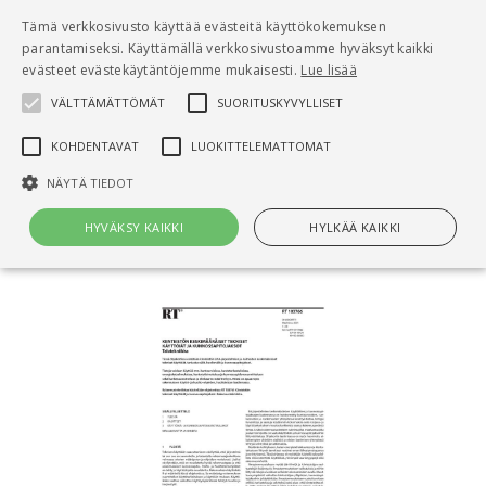
Pääsisältö
Tämä verkkosivusto käyttää evästeitä käyttökokemuksen
0
parantamiseksi. Käyttämällä verkkosivustoamme hyväksyt kaikki
tuo
evästeet evästekäytäntöjemme mukaisesti.
Lue lisää
VÄLTTÄMÄTTÖMÄT
SUORITUSKYVYLLISET
Hae
KOHDENTAVAT
LUOKITTELEMATTOMAT
Etusivu
NÄYTÄ TIEDOT
RT 103766 Kiinteistön keskimääräiset tekniset
käyttöiät ja kunnossapitojaksot. Talotekniikka
HYVÄKSY KAIKKI
HYLKÄÄ KAIKKI
Välttämättömät
Suorituskyvylliset
Kohdentavat
Luokittelemattomat
Välttämättömät evästeet mahdollistavat verkkosivuston
perustoiminnot, kuten käyttäjän kirjautumisen ja tilinhallinnan. Sivustoa
ei voida käyttää oikein ilman Välttämättömiä evästeitä.
Nimi
Provider / Verkkotunnus
Päättymisaika
Kuv
CookieScriptConsent
1 kuukausi
Cook
CookieScript