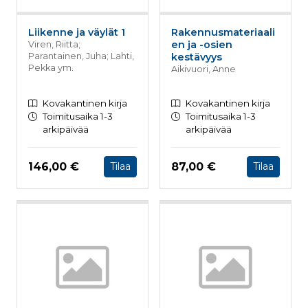
Liikenne ja väylät 1
Rakennusmateriaali
en ja -osien
Viren, Riitta;
Parantainen, Juha; Lahti,
kestävyys
Pekka ym.
Aikivuori, Anne
Kovakantinen kirja
Kovakantinen kirja
Toimitusaika 1-3
Toimitusaika 1-3
arkipäivää
arkipäivää
Hinta nyt
Hinta nyt
146,00 €
87,00 €
Tilaa
Tilaa