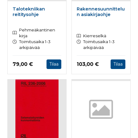
Talotekniikan
Rakennesuunnittelu
reititysohje
n asiakirjaohje
Pehmeäkantinen
kirja
Kierreselkä
Toimitusaika 1-3
Toimitusaika 1-3
arkipäivää
arkipäivää
Hinta nyt
Hinta nyt
79,00 €
103,00 €
Tilaa
Tilaa