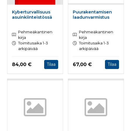
Kyberturvallisuus
Puurakentamisen
asuinkiinteistössä
laadunvarmistus
Pehmeäkantinen
Pehmeäkantinen
kirja
kirja
Toimitusaika 1-3
Toimitusaika 1-3
arkipäivää
arkipäivää
Hinta nyt
Hinta nyt
84,00 €
67,00 €
Tilaa
Tilaa