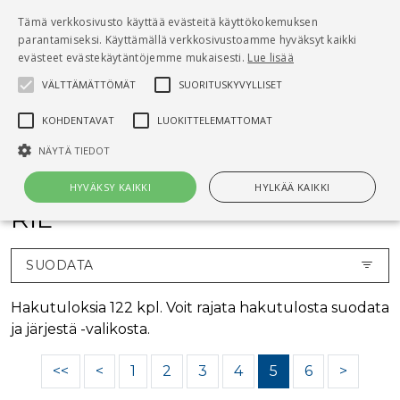
Pääsisältö
Tämä verkkosivusto käyttää evästeitä käyttökokemuksen
0
parantamiseksi. Käyttämällä verkkosivustoamme hyväksyt kaikki
tuo
evästeet evästekäytäntöjemme mukaisesti.
Lue lisää
VÄLTTÄMÄTTÖMÄT
SUORITUSKYVYLLISET
Hae
KOHDENTAVAT
LUOKITTELEMATTOMAT
Etusivu
Kirjat
RIL-kirjat
NÄYTÄ TIEDOT
HYVÄKSY KAIKKI
HYLKÄÄ KAIKKI
RIL
Välttämättömät
Suorituskyvylliset
Kohdentavat
SUODATA
Luokittelemattomat
Hakutuloksia 122 kpl. Voit rajata hakutulosta suodata
Välttämättömät evästeet mahdollistavat verkkosivuston
ja järjestä -valikosta.
perustoiminnot, kuten käyttäjän kirjautumisen ja tilinhallinnan. Sivustoa
ei voida käyttää oikein ilman Välttämättömiä evästeitä.
<<
<
1
2
3
4
5
6
>
Nimi
Provider / Verkkotunnus
Päättymisaika
Kuv
CookieScriptConsent
1 kuukausi
Cook
CookieScript