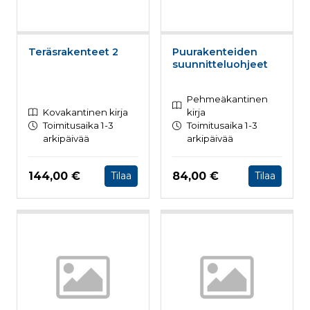
Teräsrakenteet 2
Puurakenteiden
suunnitteluohjeet
Pehmeäkantinen
Kovakantinen kirja
kirja
Toimitusaika 1-3
Toimitusaika 1-3
arkipäivää
arkipäivää
Hinta nyt
Hinta nyt
144,00 €
84,00 €
Tilaa
Tilaa