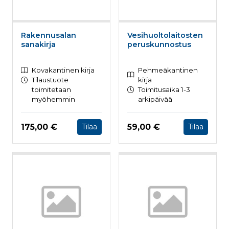
Rakennusalan
Vesihuoltolaitosten
sanakirja
peruskunnostus
Kovakantinen kirja
Pehmeäkantinen
Tilaustuote
kirja
toimitetaan
Toimitusaika 1-3
myöhemmin
arkipäivää
Hinta nyt
Hinta nyt
175,00 €
59,00 €
Tilaa
Tilaa