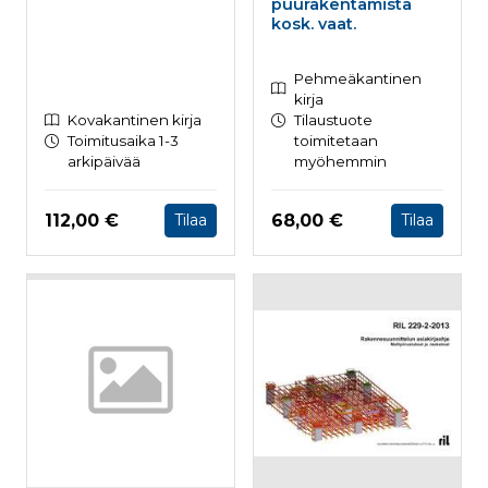
puurakentamista
kosk. vaat.
Pehmeäkantinen
kirja
Kovakantinen kirja
Tilaustuote
Toimitusaika 1-3
toimitetaan
arkipäivää
myöhemmin
Hinta nyt
Hinta nyt
112,00 €
68,00 €
Tilaa
Tilaa