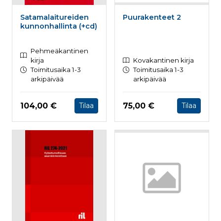
Satamalaitureiden
Puurakenteet 2
kunnonhallinta (+cd)
Pehmeäkantinen
kirja
Kovakantinen kirja
Toimitusaika 1-3
Toimitusaika 1-3
arkipäivää
arkipäivää
Hinta nyt
Hinta nyt
104,00 €
75,00 €
Tilaa
Tilaa