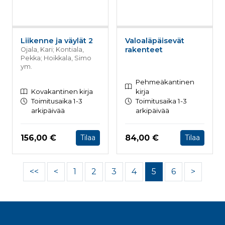
Liikenne ja väylät 2
Valoaläpäisevät
rakenteet
Ojala, Kari; Kontiala,
Pekka; Hoikkala, Simo
ym.
Pehmeäkantinen
Kovakantinen kirja
kirja
Toimitusaika 1-3
Toimitusaika 1-3
arkipäivää
arkipäivää
Hinta nyt
Hinta nyt
156,00 €
84,00 €
Tilaa
Tilaa
<<
<
1
2
3
4
5
6
>